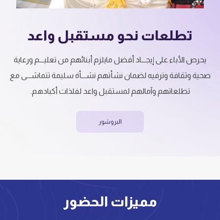
تطلعات نحو مستقبل واعد
يحرص الأباء على إيجـــاد أفضل مايلزم أبنائهم من تعليـــم ورعاية
صحية وثقافة وترفيه لضمان نشأتهم نشـــأة سليمة تتماشـــى مع
تطلعاتهم وآمالهم لمستقبل واعد لفلذات أكبادهم.
البروشور
مميزات الحضور