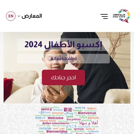
المعارض
EN
إكسبو الأطفال 2024
اطفالنا أمانة
احجز جناحك